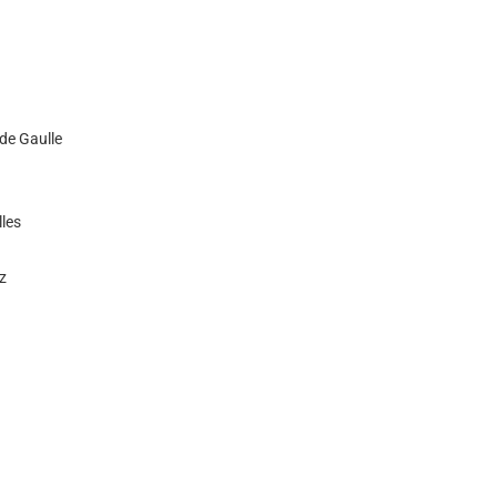
de Gaulle
lles
z